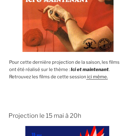
Pour cette dernière projection de la saison, les films
ont été réalisé sur le thème :
Ici et maintenant
.
Retrouvez les films de cette session
ici même.
PUBLIÉ
Projection le 15 mai à 20h
LE