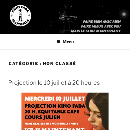
Aller
au
contenu
principal
KINO FADA
« Faites bien avec rien, faites mieux avec peu, mais faites le
maintenant »
Menu
CATÉGORIE :
NON CLASSÉ
PUBLIÉ
Projection le 10 juillet à 20 heures
LE