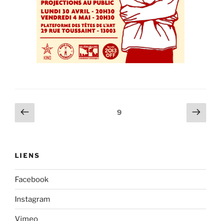
Navigation
Page
Page
Page
9
précédente
suiv
des
articles
LIENS
Facebook
Instagram
Vimeo