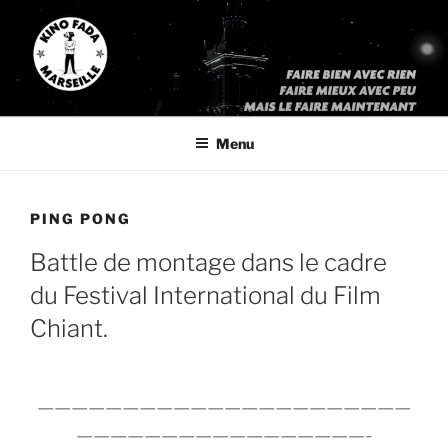
Aller
au
contenu
principal
KINO FADA
« Faites bien avec rien, faites mieux avec peu, mais faites le
maintenant »
Menu
PING PONG
Battle de montage dans le cadre
du Festival International du Film
Chiant.
——————————————————————
—————————————————-