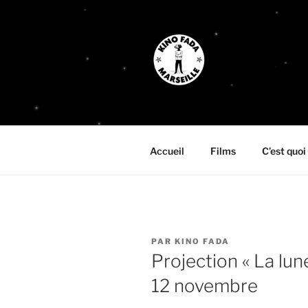
Aller
au
contenu
principal
KINO FADA
« Faites bien avec rien, faites 
Accueil
Films
C’est quoi
PUBLIÉ
PAR
KINO FADA
LE
Projection « La lun
12 novembre