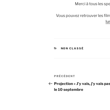
Merci à tous les spe
Vous pouvez retrouver les films
lu
CATÉGORIES
NON CLASSÉ
Navigation
Article
PRÉCÉDENT
de
précédent
Projection « J’y vais, j’y vais p
le 10 septembre
l’article