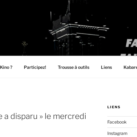
mieux avec peu, mais faites le maintenant »
 Kino ?
Participez!
Trousse à outils
Liens
Kabar
LIENS
e a disparu » le mercredi
Facebook
Instagram