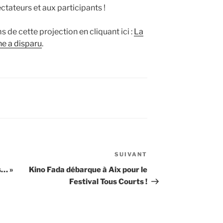
ctateurs et aux participants !
 de cette projection en cliquant ici :
La
ne a disparu
.
SUIVANT
Article
suivant
as… »
Kino Fada débarque à Aix pour le
Festival Tous Courts !