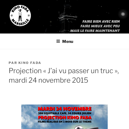
Aller
au
contenu
principal
KINO FADA
« Faites bien avec rien, faites mieux avec peu, mais faites le
maintenant »
Menu
PUBLIÉ
PAR
KINO FADA
LE
Projection « J’ai vu passer un truc »,
mardi 24 novembre 2015