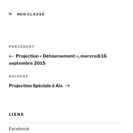
CATÉGORIES
NON CLASSÉ
Navigation
Article
PRÉCÉDENT
de
précédent
Projection « Détournement », mercredi 16
l’article
septembre 2015
Article
SUIVANT
suivant
Projection Spéciale à Aix
LIENS
Facebook