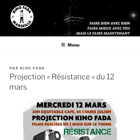
Aller
au
contenu
principal
KINO FADA
« Faites bien avec rien, faites mieux avec peu, mais faites le
maintenant »
Menu
PUBLIÉ
PAR
KINO FADA
LE
Projection « Résistance » du 12
mars