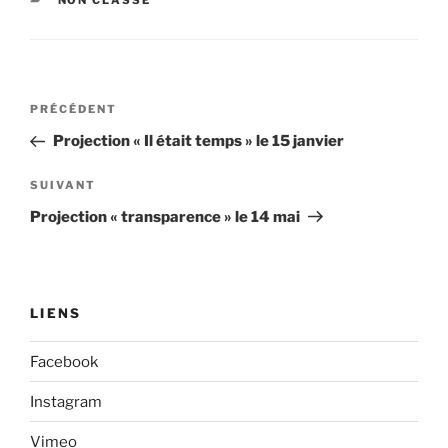
NON CLASSÉ
Navigation
Article
PRÉCÉDENT
de
précédent
Projection « Il était temps » le 15 janvier
l’article
Article
SUIVANT
suivant
Projection « transparence » le 14 mai
LIENS
Facebook
Instagram
Vimeo