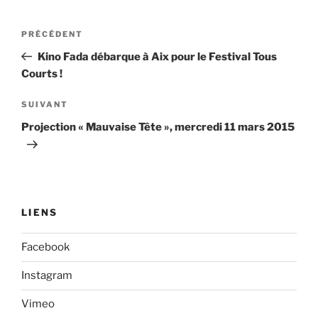
Navigation
Article
PRÉCÉDENT
de
précédent
Kino Fada débarque à Aix pour le Festival Tous
l’article
Courts !
Article
SUIVANT
suivant
Projection « Mauvaise Tête », mercredi 11 mars 2015
LIENS
Facebook
Instagram
Vimeo