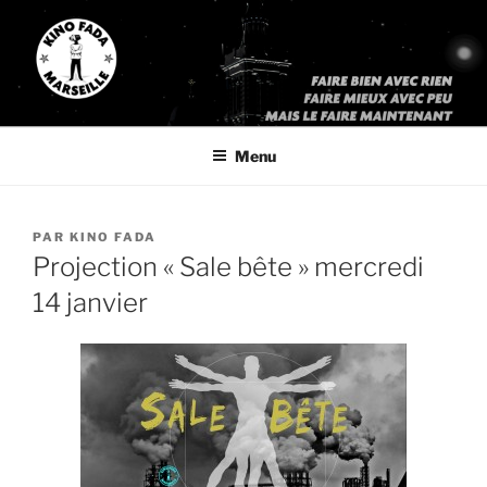
Aller
au
contenu
principal
KINO FADA
« Faites bien avec rien, faites mieux avec peu, mais faites le
maintenant »
Menu
PUBLIÉ
PAR
KINO FADA
LE
Projection « Sale bête » mercredi
14 janvier